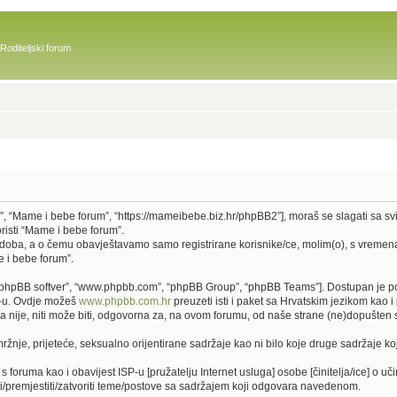
Roditeljski forum
u)”, “Mame i bebe forum”, “https://mameibebe.biz.hr/phpBB2”], moraš se slagati sa s
oristi “Mame i bebe forum”.
 doba, a o čemu obavještavamo samo registrirane korisnike/ce, molim(o), s vremena
e i bebe forum”.
u)”, “phpBB softver”, “www.phpbb.com”, “phpBB Group”, “phpBB Teams”]. Dostupan je p
BB-u. Ovdje možeš
www.phpbb.com.hr
preuzeti isti i paket sa Hrvatskim jezikom kao
ije, niti može biti, odgovorna za, na ovom forumu, od naše strane (ne)dopušten sa
žnje, prijeteće, seksualno orijentirane sadržaje kao ni bilo koje druge sadržaje koj
 s foruma kao i obavijest ISP-u [pružatelju Internet usluga] osobe [činitelja/ice] o u
ti/premjestiti/zatvoriti teme/postove sa sadržajem koji odgovara navedenom.