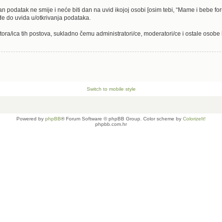
dan podatak ne smije i neće biti dan na uvid ikojoj osobi [osim tebi, “Mame i bebe fo
e do uvida u/otkrivanja podataka.
tora/ica tih postova, sukladno čemu administratori/ce, moderatori/ce i ostale osob
Switch to mobile style
Powered by
phpBB
® Forum Software © phpBB Group. Color scheme by
ColorizeIt!
phpbb.com.hr