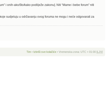
rum” i onih-ako/što/kako podliježe zakonu]. Niti “Mame i bebe forum” niti
e koje sudjeluju u održavanju ovog foruma ne mogu i neće odgovarati za
Tim
•
Izbriši sve kolačiće
• Vremenska zona: UTC + 01:00 [
LJV
]