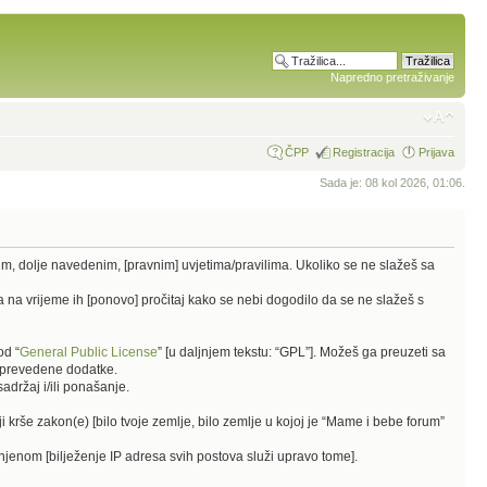
Napredno pretraživanje
ČPP
Registracija
Prijava
Sada je: 08 kol 2026, 01:06.
vim, dolje navedenim, [pravnim] uvjetima/pravilima. Ukoliko se ne slažeš sa
 na vrijeme ih [ponovo] pročitaj kako se nebi dogodilo da se ne slažeš s
od “
General Public License
” [u daljnjem tekstu: “GPL”]. Možeš ga preuzeti sa
 i prevedene dodatke.
držaj i/ili ponašanje.
i krše zakon(e) [bilo tvoje zemlje, bilo zemlje u kojoj je “Mame i bebe forum”
činjenom [bilježenje IP adresa svih postova služi upravo tome].