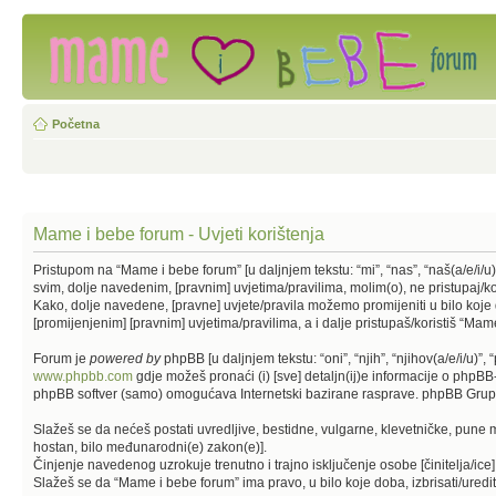
Početna
Mame i bebe forum - Uvjeti korištenja
Pristupom na “Mame i bebe forum” [u daljnjem tekstu: “mi”, “nas”, “naš(a/e/i/
svim, dolje navedenim, [pravnim] uvjetima/pravilima, molim(o), ne pristupaj/k
Kako, dolje navedene, [pravne] uvjete/pravila možemo promijeniti u bilo koje
[promijenjenim] [pravnim] uvjetima/pravilima, a i dalje pristupaš/koristiš “Mam
Forum je
powered by
phpBB [u daljnjem tekstu: “oni”, “njih”, “njihov(a/e/i/
www.phpbb.com
gdje možeš pronaći (i) [sve] detaljn(ij)e informacije o php
phpBB softver (samo) omogućava Internetski bazirane rasprave. phpBB Grupa n
Slažeš se da nećeš postati uvredljive, bestidne, vulgarne, klevetničke, pune mr
hostan, bilo međunarodni(e) zakon(e)].
Činjenje navedenog uzrokuje trenutno i trajno isključenje osobe [činitelja/ice]
Slažeš se da “Mame i bebe forum” ima pravo, u bilo koje doba, izbrisati/uredi