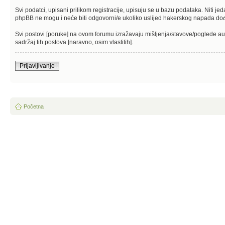
Svi podatci, upisani prilikom registracije, upisuju se u bazu podataka. Niti je
phpBB ne mogu i neće biti odgovorni/e ukoliko uslijed hakerskog napada dođ
Svi postovi [poruke] na ovom forumu izražavaju mišljenja/stavove/poglede au
sadržaj tih postova [naravno, osim vlastitih].
Prijavljivanje
Početna