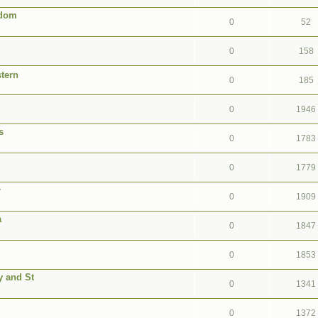
gdom
0
52
0
158
tern
0
185
0
1946
s
0
1783
0
1779
r
0
1909
a
0
1847
0
1853
 and St
0
1341
0
1372