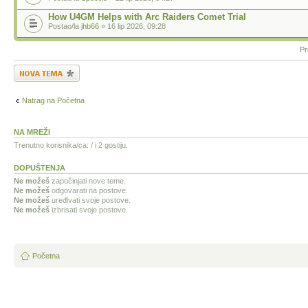
How U4GM Helps with Arc Raiders Comet Trial
Postao/la
jhb66
» 16 lip 2026, 09:28
Pr
Započni novu temu
Natrag na Početna
NA MREŽI
Trenutno korisnika/ca: / i 2 gostiju.
DOPUŠTENJA
Ne možeš
započinjati nove teme.
Ne možeš
odgovarati na postove.
Ne možeš
uređivati svoje postove.
Ne možeš
izbrisati svoje postove.
Početna