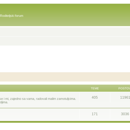
Roditeljski forum
TEME
POSTOV
405
1196
 se i mi, zajedno sa vama, radovali malim zamotuljcima.
eljima.
171
3036