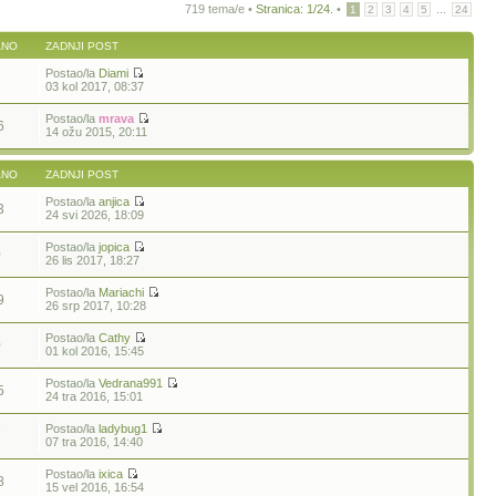
719 tema/e •
Stranica:
1
/
24
.
•
...
1
2
3
4
5
24
ANO
ZADNJI POST
Postao/la
Diami
03 kol 2017, 08:37
Postao/la
mrava
6
14 ožu 2015, 20:11
ANO
ZADNJI POST
Postao/la
anjica
3
24 svi 2026, 18:09
Postao/la
jopica
0
26 lis 2017, 18:27
Postao/la
Mariachi
9
26 srp 2017, 10:28
Postao/la
Cathy
0
01 kol 2016, 15:45
Postao/la
Vedrana991
5
24 tra 2016, 15:01
Postao/la
ladybug1
7
07 tra 2016, 14:40
Postao/la
ixica
8
15 vel 2016, 16:54