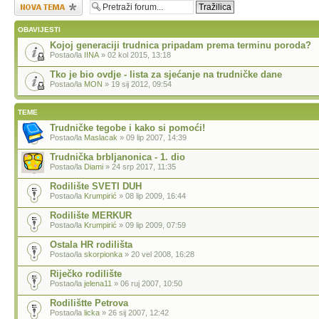
Započni novu temu
OBAVIJESTI
Kojoj generaciji trudnica pripadam prema terminu poroda?
Postao/la
IINA
» 02 kol 2015, 13:18
Tko je bio ovdje - lista za sjećanje na trudničke dane
Postao/la
MON
» 19 sij 2012, 09:54
TEME
Trudničke tegobe i kako si pomoći!
Postao/la
Maslacak
» 09 lip 2007, 14:39
Trudnička brbljanonica - 1. dio
Postao/la
Diami
» 24 srp 2017, 11:35
Rodilište SVETI DUH
Postao/la
Krumpirić
» 08 lip 2009, 16:44
Rodilište MERKUR
Postao/la
Krumpirić
» 09 lip 2009, 07:59
Ostala HR rodilišta
Postao/la
skorpionka
» 20 vel 2008, 16:28
Riječko rodilište
Postao/la
jelena11
» 06 ruj 2007, 10:50
Rodilištte Petrova
Postao/la
licka
» 26 sij 2007, 12:42