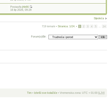
Postao/la
jhb66
16 lip 2026, 09:28
Sljedeća
719 tema/e •
Stranica:
1
/
24
.
•
...
1
2
3
4
5
24
Forum(o)Bir:
Tim
•
Izbriši sve kolačiće
• Vremenska zona: UTC + 01:00 [
LJV
]