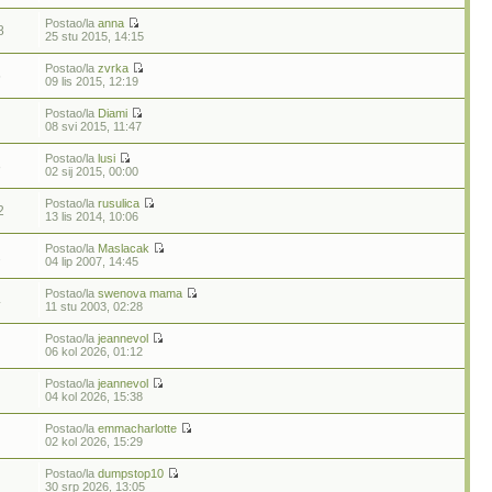
Postao/la
anna
8
25 stu 2015, 14:15
Postao/la
zvrka
5
09 lis 2015, 12:19
Postao/la
Diami
08 svi 2015, 11:47
Postao/la
lusi
8
02 sij 2015, 00:00
Postao/la
rusulica
2
13 lis 2014, 10:06
Postao/la
Maslacak
1
04 lip 2007, 14:45
Postao/la
swenova mama
4
11 stu 2003, 02:28
Postao/la
jeannevol
06 kol 2026, 01:12
Postao/la
jeannevol
04 kol 2026, 15:38
Postao/la
emmacharlotte
02 kol 2026, 15:29
Postao/la
dumpstop10
30 srp 2026, 13:05