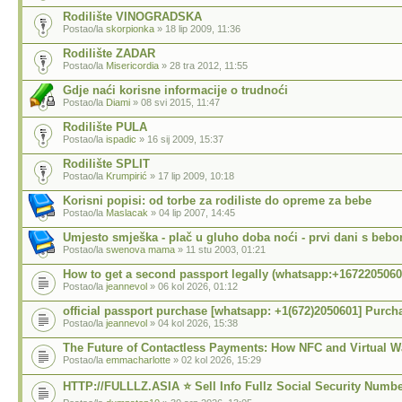
Rodilište VINOGRADSKA
Postao/la
skorpionka
» 18 lip 2009, 11:36
Rodilište ZADAR
Postao/la
Misericordia
» 28 tra 2012, 11:55
Gdje naći korisne informacije o trudnoći
Postao/la
Diami
» 08 svi 2015, 11:47
Rodilište PULA
Postao/la
ispadic
» 16 sij 2009, 15:37
Rodilište SPLIT
Postao/la
Krumpirić
» 17 lip 2009, 10:18
Korisni popisi: od torbe za rodiliste do opreme za bebe
Postao/la
Maslacak
» 04 lip 2007, 14:45
Umjesto smješka - plač u gluho doba noći - prvi dani s beb
Postao/la
swenova mama
» 11 stu 2003, 01:21
How to get a second passport legally (whatsapp:+1672205060
Postao/la
jeannevol
» 06 kol 2026, 01:12
official passport purchase [whatsapp: +1(672)2050601] Purch
Postao/la
jeannevol
» 04 kol 2026, 15:38
The Future of Contactless Payments: How NFC and Virtual W
Postao/la
emmacharlotte
» 02 kol 2026, 15:29
HTTP://FULLLZ.ASIA ⭐️ Sell Info Fullz Social Security Numb