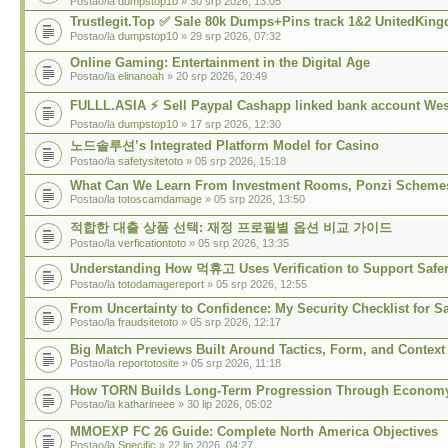
Postao/la
dumpstop10
» 30 srp 2026, 13:05
Trustlegit.Top ✅ Sale 80k Dumps+Pins track 1&2 UnitedKin
Postao/la
dumpstop10
» 29 srp 2026, 07:32
Online Gaming: Entertainment in the Digital Age
Postao/la
elinanoah
» 20 srp 2026, 20:49
FULLL.ASIA ⚡ Sell Paypal Cashapp linked bank account Wes
Postao/la
dumpstop10
» 17 srp 2026, 12:30
노드솔루션’s Integrated Platform Model for Casino
Postao/la
safetysitetoto
» 05 srp 2026, 15:18
What Can We Learn From Investment Rooms, Ponzi Scheme
Postao/la
totoscamdamage
» 05 srp 2026, 13:50
적합한 대출 상품 선택: 재정 프로필별 옵션 비교 가이드
Postao/la
verficationtoto
» 05 srp 2026, 13:35
Understanding How 먹휴고 Uses Verification to Support Safe
Postao/la
totodamagereport
» 05 srp 2026, 12:55
From Uncertainty to Confidence: My Security Checklist for S
Postao/la
fraudsitetoto
» 05 srp 2026, 12:17
Big Match Previews Built Around Tactics, Form, and Context
Postao/la
reportotosite
» 05 srp 2026, 11:18
How TORN Builds Long-Term Progression Through Economy
Postao/la
katharineee
» 30 lip 2026, 05:02
MMOEXP FC 26 Guide: Complete North America Objectives
Postao/la
Specific
» 22 lip 2026, 04:27