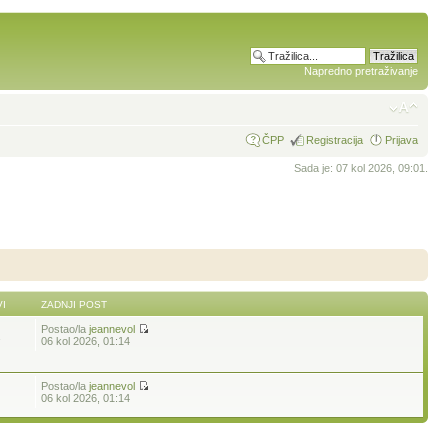
Napredno pretraživanje
ČPP
Registracija
Prijava
Sada je: 07 kol 2026, 09:01.
I
ZADNJI POST
Postao/la
jeannevol
1
06 kol 2026, 01:14
Postao/la
jeannevol
06 kol 2026, 01:14