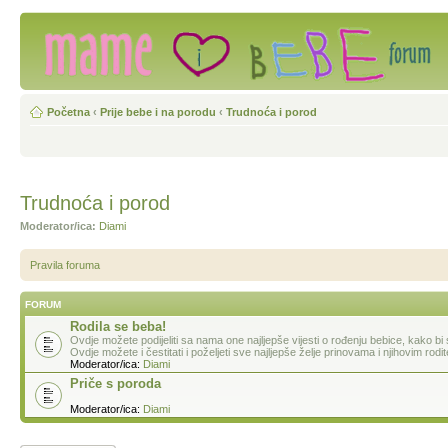
Početna
‹
Prije bebe i na porodu
‹
Trudnoća i porod
Trudnoća i porod
Moderator/ica:
Diami
Pravila foruma
FORUM
Rodila se beba!
Ovdje možete podijeliti sa nama one najljepše vijesti o rođenju bebice, kako bi
Ovdje možete i čestitati i poželjeti sve najljepše želje prinovama i njihovim rodit
Moderator/ica:
Diami
Priče s poroda
Moderator/ica:
Diami