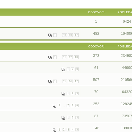
ODGOVORI
POGLED
1
6424
482
16400
...
1
15
16
17
ODGOVORI
POGLED
373
23498
...
1
11
12
13
61
4499
1
2
3
507
21056
...
1
15
16
17
70
6432
1
2
3
253
12824
...
1
7
8
9
87
7350
1
2
3
146
13903
1
2
3
4
5