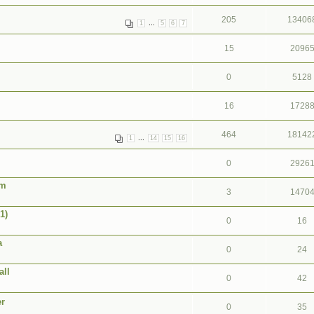
205
13406
...
1
5
6
7
15
2096
0
5128
16
1728
464
18142
...
1
14
15
16
0
2926
om
3
1470
1)
0
16
a
0
24
all
0
42
er
0
35