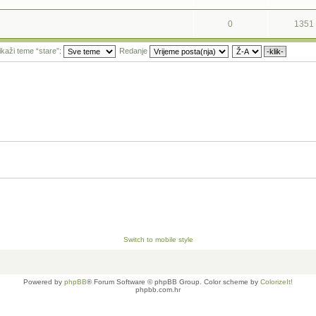
0
1351
ikaži teme “stare”:
Redanje
Switch to mobile style
Powered by
phpBB
® Forum Software © phpBB Group. Color scheme by
ColorizeIt!
phpbb.com.hr