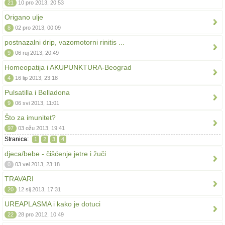
21
10 pro 2013, 20:53
Origano ulje
8
02 pro 2013, 00:09
postnazalni drip, vazomotorni rinitis ...
9
06 ruj 2013, 20:49
Homeopatija i AKUPUNKTURA-Beograd
4
16 lip 2013, 23:18
Pulsatilla i Belladona
9
06 svi 2013, 11:01
Što za imunitet?
97
03 ožu 2013, 19:41
Stranica:
1
2
3
4
djeca/bebe - čišćenje jetre i žuči
0
03 vel 2013, 23:18
TRAVARI
20
12 sij 2013, 17:31
UREAPLASMA i kako je dotuci
22
28 pro 2012, 10:49