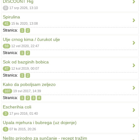
DISCOUNT Hig
0
17 srp 2026, 13:10
Spirulina
41
15 lis 2020, 13:08
Stranica:
1
2
Ulje crnog kima / čurukot ulje
59
12 vel 2020, 22:47
Stranica:
1
2
Sok od bazginih bobica
47
12 kol 2019, 00:07
Stranica:
1
2
Kako da poboljsam zeljezo
107
19 svi 2017, 14:39
Stranica:
1
2
3
4
Escherihia coli
3
17 pro 2016, 01:40
Upala mjehura i bubrega (uz dojenje)
5
07 lis 2015, 20:26
Nešto prirodno za sunčanje - recept tražim