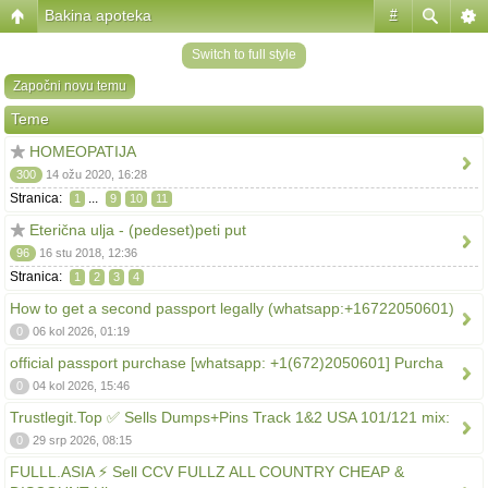
Bakina apoteka
#
Switch to full style
Započni novu temu
Teme
HOMEOPATIJA
300
14 ožu 2020, 16:28
Stranica:
...
1
9
10
11
Eterična ulja - (pedeset)peti put
96
16 stu 2018, 12:36
Stranica:
1
2
3
4
How to get a second passport legally (whatsapp:+16722050601)
0
06 kol 2026, 01:19
official passport purchase [whatsapp: +1(672)2050601] Purcha
0
04 kol 2026, 15:46
Trustlegit.Top ✅ Sells Dumps+Pins Track 1&2 USA 101/121 mix:
0
29 srp 2026, 08:15
FULLL.ASIA ⚡ Sell CCV FULLZ ALL COUNTRY CHEAP &