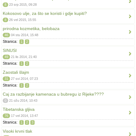
8
23 srp 2015, 09:28
Kokosovo ulje, za što se koristi i gdje kupiti?
8
26 vel 2015, 15:55
prirodna kozmetika, belobaza
46
04 stu 2014, 15:48
Stranica:
1
2
SINUSI
49
21 lis 2014, 21:40
Stranica:
1
2
Zaostali šlajm
31
27 svi 2014, 07:23
Stranica:
1
2
Caj za razbijanje kamenaca u bubregu iz Rijeke????
0
21 ožu 2014, 10:43
Tibetanska gljiva
76
17 vel 2014, 13:47
Stranica:
1
2
3
Visoki krvni tlak