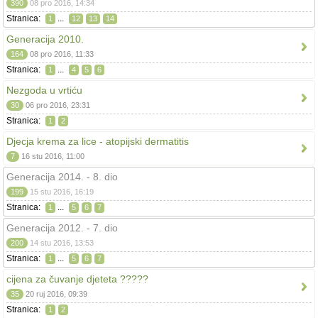
390
08 pro 2016, 14:34
Stranica:
...
1
12
13
14
Generacija 2010.
164
08 pro 2016, 11:33
Stranica:
...
1
4
5
6
Nezgoda u vrtiću
30
06 pro 2016, 23:31
Stranica:
1
2
Djecja krema za lice - atopijski dermatitis
7
16 stu 2016, 11:00
Generacija 2014. - 8. dio
199
15 stu 2016, 16:19
Stranica:
...
1
5
6
7
Generacija 2012. - 7. dio
200
14 stu 2016, 13:53
Stranica:
...
1
5
6
7
cijena za čuvanje djeteta ?????
35
20 ruj 2016, 09:39
Stranica:
1
2