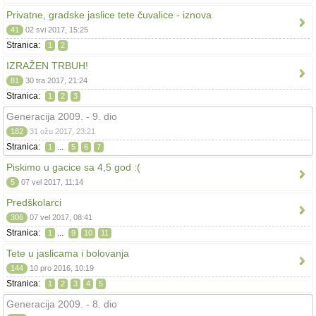
Privatne, gradske jaslice tete čuvalice - iznova
41
02 svi 2017, 15:25
Stranica:
1
2
IZRAŽEN TRBUH!
81
30 tra 2017, 21:24
Stranica:
1
2
3
Generacija 2009. - 9. dio
182
31 ožu 2017, 23:21
Stranica:
...
1
5
6
7
Piskimo u gacice sa 4,5 god :(
5
07 vel 2017, 11:14
Predškolarci
306
07 vel 2017, 08:41
Stranica:
...
1
9
10
11
Tete u jaslicama i bolovanja
144
10 pro 2016, 10:19
Stranica:
1
2
3
4
5
Generacija 2009. - 8. dio