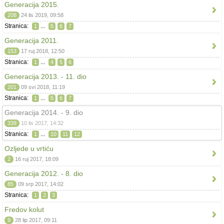
Generacija 2015.
208
24 lis 2019, 09:58
Stranica:
...
1
5
6
7
Generacija 2011.
153
17 ruj 2018, 12:50
Stranica:
...
1
4
5
6
Generacija 2013. - 11. dio
201
09 svi 2018, 11:19
Stranica:
...
1
5
6
7
Generacija 2014. - 9. dio
339
10 lis 2017, 14:32
Stranica:
...
1
10
11
12
Ozljede u vrtiću
2
16 ruj 2017, 18:09
Generacija 2012. - 8. dio
85
09 srp 2017, 14:02
Stranica:
1
2
3
Fredov kolut
9
28 lip 2017, 09:11