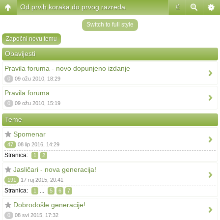
Od prvih koraka do prvog razreda
#
Switch to full style
Započni novu temu
Obavijesti
Pravila foruma - novo dopunjeno izdanje
0
09 ožu 2010, 18:29
Pravila foruma
0
09 ožu 2010, 15:19
Teme
Spomenar
47
08 lip 2016, 14:29
Stranica:
1
2
Jasličari - nova generacija!
191
17 ruj 2015, 20:41
Stranica:
...
1
5
6
7
Dobrodošle generacije!
0
08 svi 2015, 17:32