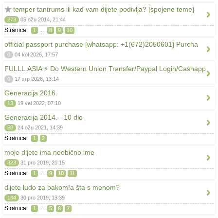
temper tantrums ili kad vam dijete podivlja? [spojene teme]
273
05 ožu 2014, 21:44
Stranica:
...
1
8
9
10
official passport purchase [whatsapp: +1(672)2050601] Purcha
0
04 kol 2026, 17:57
FULLL.ASIA ⚡ Do Western Union Transfer/Paypal Login/Cashapp
0
17 srp 2026, 13:14
Generacija 2016.
13
19 vel 2022, 07:10
Generacija 2014. - 10 dio
50
24 ožu 2021, 14:39
Stranica:
1
2
moje dijete ima neobično ime
323
31 pro 2019, 20:15
Stranica:
...
1
9
10
11
dijete ludo za bakom!a šta s menom?
184
30 pro 2019, 13:39
Stranica:
...
1
5
6
7