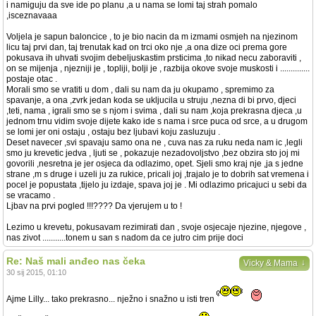
i namiguju da sve ide po planu ,a u nama se lomi taj strah pomalo
,isceznavaaa
Voljela je sapun baloncice , to je bio nacin da m izmami osmjeh na njezinom
licu taj prvi dan, taj trenutak kad on trci oko nje ,a ona dize oci prema gore
pokusava ih uhvati svojim debeljuskastim prsticima ,to nikad necu zaboraviti ,
on se mijenja , njezniji je , topliji, bolji je , razbija okove svoje muskosti i ..............
postaje otac .
Morali smo se vratiti u dom , dali su nam da ju okupamo , spremimo za
spavanje, a ona ,zvrk jedan koda se ukljucila u struju ,nezna di bi prvo, djeci
,teti, nama , igrali smo se s njom i svima , dali su nam ,koja prekrasna djeca ,u
jednom trnu vidim svoje dijete kako ide s nama i srce puca od srce, a u drugom
se lomi jer oni ostaju , ostaju bez ljubavi koju zasluzuju .
Deset navecer ,svi spavaju samo ona ne , cuva nas za ruku neda nam ic ,legli
smo ju krevetic jedva , ljuti se , pokazuje nezadovoljstvo ,bez obzira sto joj mi
govorili ,nesretna je jer osjeca da odlazimo, opet. Sjeli smo kraj nje ,ja s jedne
strane ,m s druge i uzeli ju za rukice, pricali joj ,trajalo je to dobrih sat vremena i
pocel je popustata ,tijelo ju izdaje, spava joj je . Mi odlazimo pricajuci u sebi da
se vracamo .
Ljbav na prvi pogled !!!???? Da vjerujem u to !
Lezimo u krevetu, pokusavam rezimirati dan , svoje osjecaje njezine, njegove ,
nas zivot ...........tonem u san s nadom da ce jutro cim prije doci
Re: Naš mali anđeo nas čeka
↓
Vicky & Mama
30 sij 2015, 01:10
Ajme Lilly... tako prekrasno... nježno i snažno u isti tren