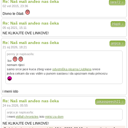
Re: Naš mali anđeo nas čeka
↓
lara72
02 vel 2015, 23:36
Divno te čitati.
Re: Naš mali anđeo nas čeka
↓
Hajdi
05 sij 2021, 15:11
NE KLIKAJTE OVE LINKOVE!
Re: Naš mali anđeo nas čeka
↓
anjica
21 sij 2026, 18:21
penny je napisao/la:
:luv
nemam rijeci
samo srce jace kuca zbog vase
odvetniška pisarna Ljubljana
srece
jedva cekam da vas vidim u punom sastavu i da upoznam malu princezu
i meni isto
Re: Naš mali anđeo nas čeka
↓
jakasspeech21
24 tra 2026, 05:55
anjica je napisao/la:
i meni
eldfall chronicles
isto
mirisi za dom
NE KLIKAJTE OVE LINKOVE!