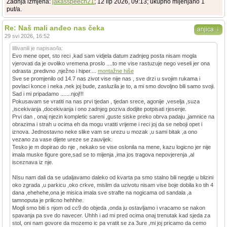
Zadnja izmjena:
jakasspeech21
; 12 lip 2026, 09:13; ukupno mijenjano 1
put/a.
Re: Naš mali anđeo nas čeka
↓
anjica
29 svi 2026, 16:52
lillivanili je napisao/la:
Evo mene opet, sto reci ,kad sam vidjela datum zadnjeg posta nisam mogla
vjerovati da je ovoliko vremena proslo ....to me vise rastuzuje nego veseli jer ona
odrasta ,predivno ,nježno i hiper....
montažne hiše
Sve se promjenilo od 14.7 nas zivot vise nije nas , sve drzi u svojim rukama i
povlaci konce i neka ,nek joj bude, zasluzila je to, a mi smo dovoljno bili samo svoji.
Sad i mi pripadamo .......njoj!!!
Pokusavam se vratiti na nas prvi tjedan , tjedan srece, agonije ,veselja ,suza
,iscekivanja ,docekivanja i ono zadnjeg poziva dodjite potpisati rjesenje.
Prvi dan , onaj njezin kompletic sareni ,guste siske preko obrva padaju ,jamnice na
obrazima i strah u ocima eh da mogu vratiti vrijeme i reci joj da se neboji opet i
iznova. Jednostavno neke slike vam se urezu u mozak ,u sami bitak ,a ono
vezano za vase dijete ureze se zauvijek.
Tesko je m dopirao do nje , nekako se vise oslonila na mene, kazu logicno jer nije
imala muske figure gore,sad se to mijenja ,ima jos tragova nepovjerenja ,al
isceznava iz nje.
NIsu nam dali da se udaljavamo daleko od kvarta pa smo stalno bili negdje u blizini
oko zgrada ,u parkicu ,oko crkve, mislim da uzivotu nisam vise boje dobila ko tih 4
dana ,ehehehe,ona je misica imala sve strafte na nogicama od sandala ,a
tamnoputa je prilicno hehhhe.
Mogli smo biti s njom od cc9 do objeda ,onda ju ostavljamo i vracamo se nakon
spavanja pa sve do navecer. Uhhh i ad mi pred ocima onaj trenutak kad sjeda za
stol, oni nam govore da mozemo ic pa vratit se za 3ure ,mi joj pricamo da cemo