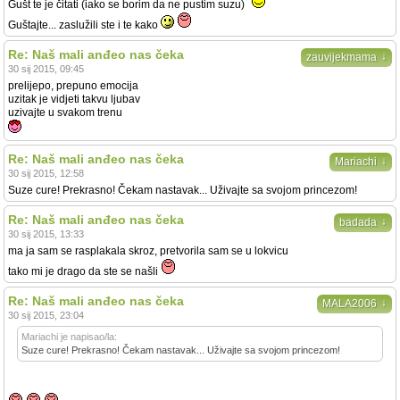
Gušt te je čitati (iako se borim da ne pustim suzu)
Guštajte... zaslužili ste i te kako
Re: Naš mali anđeo nas čeka
↓
zauvijekmama
30 sij 2015, 09:45
prelijepo, prepuno emocija
uzitak je vidjeti takvu ljubav
uzivajte u svakom trenu
Re: Naš mali anđeo nas čeka
↓
Mariachi
30 sij 2015, 12:58
Suze cure! Prekrasno! Čekam nastavak... Uživajte sa svojom princezom!
Re: Naš mali anđeo nas čeka
↓
badada
30 sij 2015, 13:33
ma ja sam se rasplakala skroz, pretvorila sam se u lokvicu
tako mi je drago da ste se našli
Re: Naš mali anđeo nas čeka
↓
MALA2006
30 sij 2015, 23:04
Mariachi je napisao/la:
Suze cure! Prekrasno! Čekam nastavak... Uživajte sa svojom princezom!