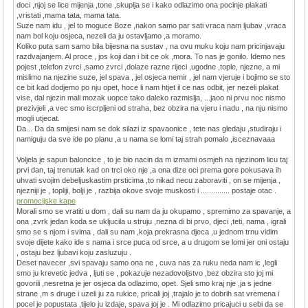
doci ,njoj se lice mijenja ,tone ,skuplja se i kako odlazimo ona pocinje plakati
,vristati ,mama tata, mama tata.
Suze nam idu , jel to moguce Boze ,nakon samo par sati vraca nam ljubav ,vraca
nam bol koju osjeca, nezeli da ju ostavljamo ,a moramo.
Koliko puta sam samo bila bijesna na sustav , na ovu muku koju nam pricinjavaju
razdvajanjem. Al proce , jos koji dan i bit ce ok ,mora. To nas je gonilo. Idemo nes
pojest ,telefon zvrci ,samo zvrci ,dolaze razne rijeci ,ugodne ,tople, njezne, a mi
mislimo na njezine suze, jel spava , jel osjeca nemir , jel nam vjeruje i bojimo se sto
ce bit kad dodjemo po nju opet, hoce li nam htjet il ce nas odbit, jer nezeli plakat
vise, dal njezin mali mozak uopce tako daleko razmislja, ...jaoo ni prvu noc nismo
prezivjeli ,a vec smo iscrpljeni od straha, bez obzira na vjeru i nadu , na nju nismo
mogli utjecat.
Da... Da da smijesi nam se dok silazi iz spavaonice , tete nas gledaju ,studiraju i
namiguju da sve ide po planu ,a u nama se lomi taj strah pomalo ,isceznavaaa
Voljela je sapun baloncice , to je bio nacin da m izmami osmjeh na njezinom licu taj
prvi dan, taj trenutak kad on trci oko nje ,a ona dize oci prema gore pokusava ih
uhvati svojim debeljuskastim prsticima ,to nikad necu zaboraviti , on se mijenja ,
njezniji je , topliji, bolji je , razbija okove svoje muskosti i .............. postaje otac .
promocijske kape
Morali smo se vratiti u dom , dali su nam da ju okupamo , spremimo za spavanje, a
ona ,zvrk jedan koda se ukljucila u struju ,nezna di bi prvo, djeci ,teti, nama , igrali
smo se s njom i svima , dali su nam ,koja prekrasna djeca ,u jednom trnu vidim
svoje dijete kako ide s nama i srce puca od srce, a u drugom se lomi jer oni ostaju
, ostaju bez ljubavi koju zasluzuju .
Deset navecer ,svi spavaju samo ona ne , cuva nas za ruku neda nam ic ,legli
smo ju krevetic jedva , ljuti se , pokazuje nezadovoljstvo ,bez obzira sto joj mi
govorili ,nesretna je jer osjeca da odlazimo, opet. Sjeli smo kraj nje ,ja s jedne
strane ,m s druge i uzeli ju za rukice, pricali joj ,trajalo je to dobrih sat vremena i
pocel je popustata ,tijelo ju izdaje, spava joj je . Mi odlazimo pricajuci u sebi da se