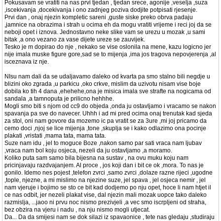
Pokusavam se vratiti na nas prvi tjedan , tjedan srece, agonije ,veselja ,suza
,iscekivanja ,docekivanja i ono zadnjeg poziva dodjite potpisati rjesenje.
Prvi dan , onaj njezin kompletic sareni ,guste siske preko obrva padaju
,jamnice na obrazima i strah u ocima eh da mogu vratiti vrijeme i reci joj da se
neboji opet i iznova. Jednostavno neke slike vam se urezu u mozak ,u sami
bitak ,a ono vezano za vase dijete ureze se zauvijek.
Tesko je m dopirao do nje , nekako se vise oslonila na mene, kazu logicno jer
nije imala muske figure gore,sad se to mijenja ,ima jos tragova nepovjerenja ,al
isceznava iz nje.
NIsu nam dali da se udaljavamo daleko od kvarta pa smo stalno bili negdje u
blizini oko zgrada ,u parkicu ,oko crkve, mislim da uzivotu nisam vise boje
dobila ko tih 4 dana ,ehehehe,ona je misica imala sve strafte na nogicama od
sandala ,a tamnoputa je prilicno hehhhe.
Mogli smo biti s njom od cc9 do objeda ,onda ju ostavljamo i vracamo se nakon
spavanja pa sve do navecer. Uhhh i ad mi pred ocima onaj trenutak kad sjeda
za stol, oni nam govore da mozemo ic pa vratit se za 3ure ,mi joj pricamo da
cemo doci ,njoj se lice mijenja ,tone ,skuplja se i kako odlazimo ona pocinje
plakati ,vristati ,mama tata, mama tata.
Suze nam idu , jel to moguce Boze ,nakon samo par sati vraca nam ljubav
,vraca nam bol koju osjeca, nezeli da ju ostavljamo ,a moramo.
Koliko puta sam samo bila bijesna na sustav , na ovu muku koju nam
pricinjavaju razdvajanjem. Al proce , jos koji dan i bit ce ok ,mora. To nas je
gonilo. Idemo nes pojest ,telefon zvrci ,samo zvrci ,dolaze razne rijeci ,ugodne
,tople, njezne, a mi mislimo na njezine suze, jel spava , jel osjeca nemir , jel
nam vjeruje i bojimo se sto ce bit kad dodjemo po nju opet, hoce li nam htjet il
ce nas odbit, jer nezeli plakat vise, dal njezin mali mozak uopce tako daleko
razmislja, ...jaoo ni prvu noc nismo prezivjeli ,a vec smo iscrpljeni od straha,
bez obzira na vjeru i nadu , na nju nismo mogli utjecat.
Da... Da da smijesi nam se dok silazi iz spavaonice , tete nas gledaju ,studiraju