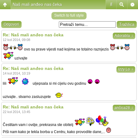
Naš mali anđeo nas čeka
#
Switch to full style
Odgovori
Re: Naš mali anđeo nas čeka
↓
Adorabla
12 kol 2014, 09:08
ovo su prave vijesti nad kojima se totalno raznjezis
uzivajte
Re: Naš mali anđeo nas čeka
↓
Izzy Lo
14 kol 2014, 10:19
lili
uljepsala si mi cijelu ovu godinu
uzivajte.. stvarno zasluzujete
Re: Naš mali anđeo nas čeka
↓
ančica28
22 kol 2014, 13:45
Čestitam vam i ovdje, prekrasna ste obitelj
Piši nam kako je tekla borba u Centru, kako provodite dane,...