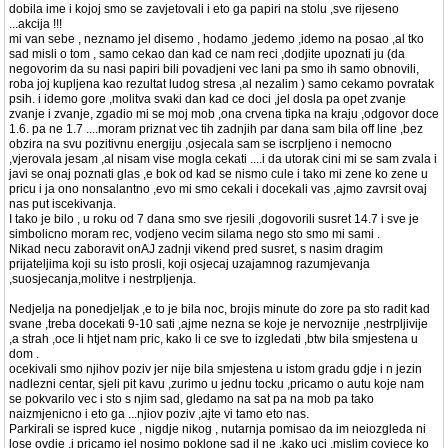
dobila ime i kojoj smo se zavjetovali i eto ga papiri na stolu ,sve rijeseno
...akcija !!!
mi van sebe , neznamo jel disemo , hodamo ,jedemo ,idemo na posao ,al tko
sad misli o tom , samo cekao dan kad ce nam reci ,dodjite upoznati ju (da
negovorim da su nasi papiri bili povadjeni vec lani pa smo ih samo obnovili,
roba joj kupljena kao rezultat ludog stresa ,al nezalim ) samo cekamo povratak
psih. i idemo gore ,molitva svaki dan kad ce doci ,jel dosla pa opet zvanje
zvanje i zvanje, zgadio mi se moj mob ,ona crvena tipka na kraju ,odgovor doce
1.6. pa ne 1.7 ....moram priznat vec tih zadnjih par dana sam bila off line ,bez
obzira na svu pozitivnu energiju ,osjecala sam se iscrpljeno i nemocno
,vjerovala jesam ,al nisam vise mogla cekati ....i da utorak cini mi se sam zvala i
javi se onaj poznati glas ,e bok od kad se nismo cule i tako mi zene ko zene u
pricu i ja ono nonsalantno ,evo mi smo cekali i docekali vas ,ajmo zavrsit ovaj
nas put iscekivanja.
I tako je bilo , u roku od 7 dana smo sve rjesili ,dogovorili susret 14.7 i sve je
simbolicno moram rec, vodjeno vecim silama nego sto smo mi sami .
Nikad necu zaboravit onAJ zadnji vikend pred susret, s nasim dragim
prijateljima koji su isto prosli, koji osjecaj uzajamnog razumjevanja
,suosjecanja,molitve i nestrpljenja.
Nedjelja na ponedjeljak ,e to je bila noc, brojis minute do zore pa sto radit kad
svane ,treba docekati 9-10 sati ,ajme nezna se koje je nervoznije ,nestrpljivije
,a strah ,oce li htjet nam pric, kako li ce sve to izgledati ,btw bila smjestena u
dom .
ocekivali smo njihov poziv jer nije bila smjestena u istom gradu gdje i n jezin
nadlezni centar, sjeli pit kavu ,zurimo u jednu tocku ,pricamo o autu koje nam
se pokvarilo vec i sto s njim sad, gledamo na sat pa na mob pa tako
naizmjenicno i eto ga ...njiov poziv ,ajte vi tamo eto nas.
Parkirali se ispred kuce , nigdje nikog , nutarnja pomisao da im neiozgleda ni
lose ovdje ,i pricamo jel nosimo poklone sad il ne ,kako uci ,mislim covjece ko