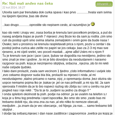
Re: Naš mali anđeo nas čeka
↓
lillivanili
22 kol 2014, 16:27
Ulovila sam par trenutaka dok curka spava i kao prvo ...............hvala vam svima
na lijepim rijecima ,bas ste divne
...kao drugo..............oprostite sto nepisem cesto, al razumljivo je
kao sto neki i znaju vec ,nasa borba je krenula lani pocetkom proljeca, a put do
naseg andjela trajao je punih 7 mjeseci ,moj Boze ko da sam ju rodila ,cim smo
culi da postoji uprli smo svima silama zemaljskim i onim gore da bude nasa !
Ovako; lani u prosincu se krenula raspletavati prica s njom, poziv u centar i da
postoji jedna curica ako zelite no papiri se jos cekaju ,kao za 2-3 mj max sve
rjeseno, a mi cijeli sretni, vec poceli mastati....ajme aBd Uskrs mi s njom !!
Tu je krenulo sve jace i jace i jace, ljubav se dogodila na nevidjeno, jedino sto
smo znali je ime i godine , to mi je bilo dovoljno da neodustanem i naravno
razgovor sa psih. koja je neizmjerno strpljiva, srdacna , njezna ,sto bi mi rekli
naše celjade ljudsko.
I tako dani prolazili, zvala sam vecinom 1 tjedno ,cisto informativno i uvijek isto
,evo cekamo dogovor suda bla bla, prolazili su mjeseci i nista ,al mi
neodustajemo ,stalno pricamo o nama ,njoj ,o opremanju doma ,bez obzira sto
uopce nemamo pojma tko je ,kakav je ,jel ce nas prihvatit ,a mi nju itd. Ja sam
vjerovala !! mislim da je to bio najveci razlog sto zbilja su i oni u centru na prvi
pogled nas i nje rekli : "Da to je to ,sudjeni su jedno za drugo !! "
I onda spletom okolnosti ta psih. podje na odmor ,ja se uvalim na telefon s.r
koja je u timu tog predmeta i opet ispocetka ,tko smo sto smo ,zasto bas mi
trebamo dobiti nju, da ona zna za nas ,al eto nitko to nemoze obecati ,
medjutim ...ja znam da je vec obecanja , od Njega ,za nas..... samo trebamo biti
strpljivi .
I dodje taj svibanj,mjesec i dan nase zastitnice i zagovornice ,svetice po kojoj je