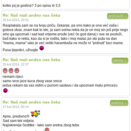
kolko joj je godina? 3 po opisu ili 3,5
Re: Naš mali anđeo nas čeka
↓
ančica28
25 kol 2014, 20:41
Rasplakala sam se na tvoju priču, čekanje, pa ono kako je ona već vaša i
gotova stvar, znam kak to ide, ja sam svima rekla da je on moj sin još prije nego
smo ga upoznali i sad kad vrijeme prođe (već će god dana) i sve se posloži,
baš kako si rekla, kao da si je rodila, tako i moj malac po sto puta na dan
"mama, mama" iako je već veliki harambaša ne može ni "prdnuti" bez mame.
Pusa ljepotici, uživajte
Re: Naš mali anđeo nas čeka
↓
penny
25 kol 2014, 22:37
nemam rijeci
samo srce jace kuca zbog vase srece
jedva cekam da vas vidim u punom sastavu i da upoznam malu princezu
Re: Naš mali anđeo nas čeka
↓
putnica
27 kol 2014, 00:14
Ajme, predivno!!!
Sad sam tek vidjela.
Najiskrenije čestitke - tako sam sretna zbog tebe.