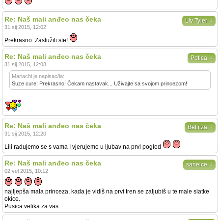
Re: Naš mali anđeo nas čeka
↓
Liv Tyler
31 sij 2015, 12:02
Prekrasno. Zaslužili ste!
Re: Naš mali anđeo nas čeka
↓
Potica
31 sij 2015, 12:08
Mariachi je napisao/la:
Suze cure! Prekrasno! Čekam nastavak... Uživajte sa svojom princezom!
Re: Naš mali anđeo nas čeka
↓
Bellitza
31 sij 2015, 12:20
Lili radujemo se s vama I vjerujemo u ljubav na prvi pogled
Re: Naš mali anđeo nas čeka
↓
sanelce
02 vel 2015, 10:12
najljepša mala princeza, kada je vidiš na prvi tren se zaljubiš u te male slatke
okice.
Pusica velika za vas.