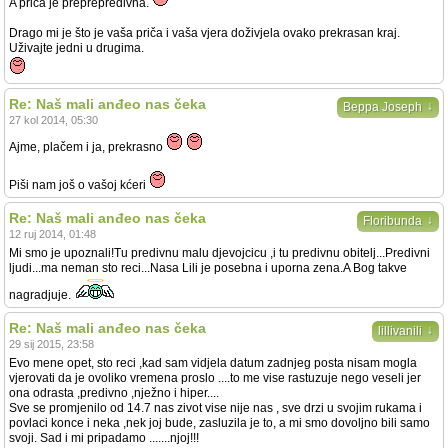
A priča je preprepredivna.
Drago mi je što je vaša priča i vaša vjera doživjela ovako prekrasan kraj.
Uživajte jedni u drugima.
Re: Naš mali anđeo nas čeka
↓
Beppa Joseph
27 kol 2014, 05:30
Ajme, plačem i ja, prekrasno
Piši nam još o vašoj kćeri
Re: Naš mali anđeo nas čeka
↓
Floribunda
12 ruj 2014, 01:48
Mi smo je upoznali!Tu predivnu malu djevojcicu ,i tu predivnu obitelj...Predivni
ljudi...ma neman sto reci...Nasa Lili je posebna i uporna zena.A Bog takve
nagradjuje.
Re: Naš mali anđeo nas čeka
↓
lillivanili
29 sij 2015, 23:58
Evo mene opet, sto reci ,kad sam vidjela datum zadnjeg posta nisam mogla
vjerovati da je ovoliko vremena proslo ....to me vise rastuzuje nego veseli jer
ona odrasta ,predivno ,nježno i hiper....
Sve se promjenilo od 14.7 nas zivot vise nije nas , sve drzi u svojim rukama i
povlaci konce i neka ,nek joj bude, zasluzila je to, a mi smo dovoljno bili samo
svoji. Sad i mi pripadamo .......njoj!!!