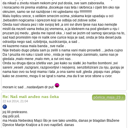
da nikad u zivotu nisam nekom prvi put dosla, sve sam zaboravila.
i koracamo mi prema vratima ,docekuje nas teta i skrbnica i cijeli tim oko nje
okruzen, samo se svi razidjose i mi ugledamo nju !!!!!!!!!!!!!!
Malu lopticu srece, s velikim srnecim ocima ,siskama koje upadaju u oci
,bebastim nogicama i oprezom koji se odbija od zidove sobe .
Gleda nas! otvara pez i ide svojoj teti ,a oni svi divni tjese nas kao nemojte
mislit da nezeli vama treba joj vremena, a ja kleknem na pod gledam u nju i
pruzam joj medu , gleda me ispod oka , i sad se jezim od samog sjecanja na to,
sad kad promislim nije ni nalik one curice koja je sad, onda je bila deset puta
odraslija nego sad, ozbiljnija, suzdrzanija, a sad ..
mi kazemo nasa mala banda , sve naše .
Nije trebalo dugo pitala sam ju zelili s nama vani malo proseteti ....jedva cujno
Da ! pruzila mi ruku i izasli smo , nista je nije mnogo zanimalo, samo nas je
gledala ,malo mene ,malo mm, a svi oni nas .
Onda su druga djeca izletila van ,jao kako su slatki ,ko haribo bomboni ,svi
sareni ,veseli ,razigrani, razgovorljivi i nejvjeroj. senzibilizirani za nju, guraju je
nama kao ovo su tvoji mama i tata ,a ona samo suti ,gleda ,pipaju nas ,pitaju
kako se zovemo, mogu li se igrat s nama ,ma da ti se srce stisne u cvor.
moram ic sad ...nastavljam dr put
Re: Naš mali anđeo nas čeka
↓
pčelica_maja_23
22 kol 2014, 21:04
joj lili prekrasno.
daj piši još.
ma Hvala Nebeskoj Majci što je sve tako uredila, danas je blagdan Blažene
Djevice Marije Kraljice a ti ovo napišeš. danas